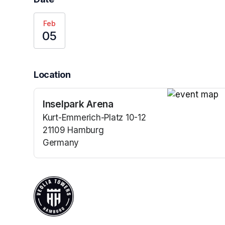
Feb
05
Location
Inselpark Arena
(opens in a n
Kurt-Emmerich-Platz 10-12
21109 Hamburg
Germany
(opens in a new tab)