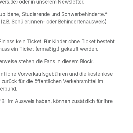
ers.de
(opens in a new tab)
) oder in unserem Newsletter.
ubildene, Studierende und Schwerbehinderte.* 
z.B. Schüler:innen- oder Behindertenausweis) 
Kinder unter sechs (6) Jahren brauchen für den Einlass kein Ticket. Für Kinder ohne Ticket besteht 
muss ein Ticket (ermäßigt) gekauft werden.
erweise stehen die Fans in diesem Block. 
sämtliche Vorverkaufsgebühren und die kostenlose 
zurück für die öffentlichen Verkehrsmittel im 
erbund.
" im Ausweis haben, können zusätzlich für ihre 