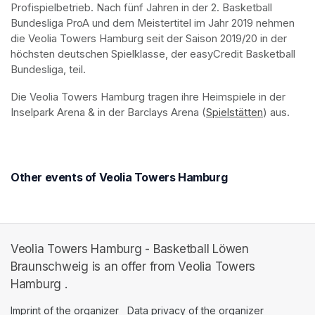
Profispielbetrieb. Nach fünf Jahren in der 2. Basketball 
Bundesliga ProA und dem Meistertitel im Jahr 2019 nehmen 
die Veolia Towers Hamburg seit der Saison 2019/20 in der 
höchsten deutschen Spielklasse, der easyCredit Basketball 
Bundesliga, teil.
Die Veolia Towers Hamburg tragen ihre Heimspiele in der 
Inselpark Arena & in der Barclays Arena (
Spielstätten
(opens in 
) aus.
Other events of Veolia Towers Hamburg
Veolia Towers Hamburg - Basketball Löwen
Braunschweig is an offer from Veolia Towers
Hamburg .
Imprint of the organizer
(opens in a new tab)
Data privacy of the organizer
(opens in 