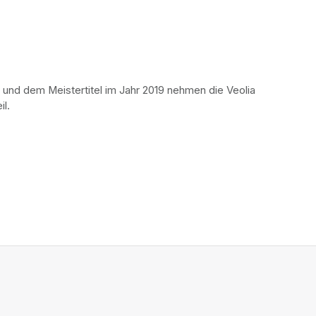
 und dem Meistertitel im Jahr 2019 nehmen die Veolia 
il.
a new tab)