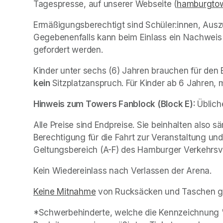
Tagespresse, auf unserer Webseite (
hamburgtow
Ermäßigungsberechtigt sind Schüler:innen, Ausz
Gegebenenfalls kann beim Einlass ein Nachweis (
gefordert werden. 
kein 
Sitzplatzanspruch. Für Kinder ab 6 Jahren, 
Hinweis zum Towers Fanblock (Block E): 
Üblich
Alle Preise sind Endpreise. Sie beinhalten also 
Berechtigung für die Fahrt zur Veranstaltung und 
Geltungsbereich (A-F) des Hamburger Verkehrsv
Kein Wiedereinlass nach Verlassen der Arena. 
Keine Mitnahme
(opens in a new tab)
 von Rucksäcken und Taschen gr
*Schwerbehinderte, welche die Kennzeichnung "B