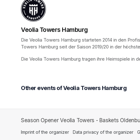
Veolia Towers Hamburg
Die Veolia Towers Hamburg starteten 2014 in den Profisp
Towers Hamburg seit der Saison 2019/20 in der höchsten
Die Veolia Towers Hamburg tragen ihre Heimspiele in de
Other events of Veolia Towers Hamburg
Season Opener Veolia Towers - Baskets Oldenbur
Imprint of the organizer
(opens in a new tab)
Data privacy of the organizer
(op
G