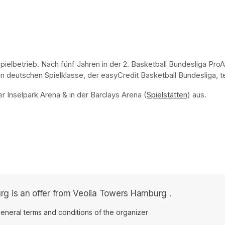
ielbetrieb. Nach fünf Jahren in der 2. Basketball Bundesliga ProA
 deutschen Spielklasse, der easyCredit Basketball Bundesliga, te
r Inselpark Arena & in der Barclays Arena (
Spielstätten
(opens in 
) aus.
g is an offer from Veolia Towers Hamburg .
ens in a new tab)
eneral terms and conditions of the organizer
(opens in a new tab)