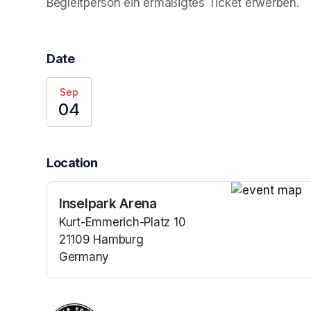
Begleitperson ein ermäßigtes Ticket erwerben. 
Date
Sep
04
Location
Inselpark Arena
(opens in a n
Kurt-Emmerich-Platz 10
21109 Hamburg
Germany
(opens in a new tab)