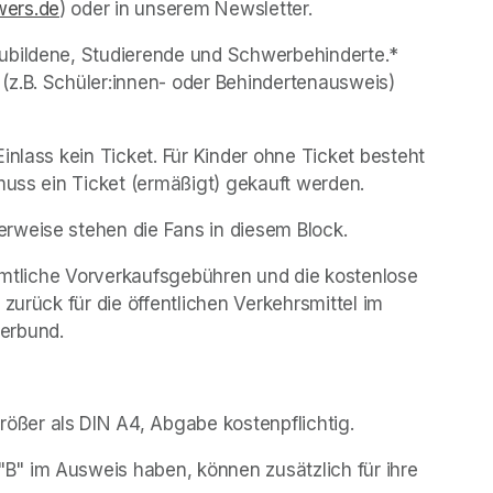
ers.de
(opens in a new tab)
) oder in unserem Newsletter.
ubildene, Studierende und Schwerbehinderte.* 
z.B. Schüler:innen- oder Behindertenausweis) 
Kinder unter sechs (6) Jahren brauchen für den Einlass kein Ticket. Für Kinder ohne Ticket besteht 
muss ein Ticket (ermäßigt) gekauft werden.
erweise stehen die Fans in diesem Block. 
sämtliche Vorverkaufsgebühren und die kostenlose 
zurück für die öffentlichen Verkehrsmittel im 
erbund.
ößer als DIN A4, Abgabe kostenpflichtig.
" im Ausweis haben, können zusätzlich für ihre 